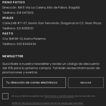
PIENO PATIOS
Dirección: KM 5 Via La Calera, Alto de Patios. Bogotá
Teléfono: 314 3473312
IPIALES
Calle 24B #7-07, barrio San Fernando. Diagonal al CC Gran Plaza
Teléfono: 321 8055131
PASTO
Cra 18#38-10, barrio Palermo
Teléfono: 302 8443434
NEWSLETTER
Suscríbete a nuestro newsletter y recibe un código de descuento
del 10% para tu próxima compra. También recibe información de
promociones y eventos.
ENVIAR
Al suscribirte aceptas los
Términos y condiciones
de la tienda y la
Política de privacidad y tratamiento de datos personales