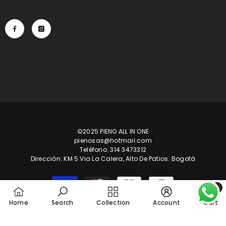
©2025 PIENO ALL IN ONE
pienosas@hotmail.com
Teléfono: 314 3473312
Dirección: KM 5 Via La Calera, Alto De Patios. Bogotá
Métodos
de
0
pago
0
Home
Search
Collection
Account
Cart
ele